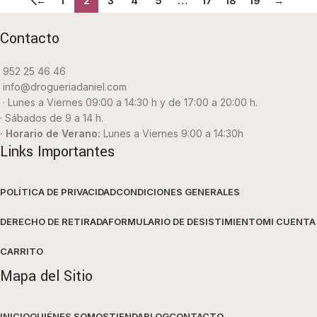
←
1
2
3
4
5
…
17
18
19
→
Contacto
952 25 46 46
info@drogueriadaniel.com
· Lunes a Viernes 09:00 a 14:30 h y de 17:00 a 20:00 h.
· Sábados de 9 a 14 h.
· Horario de Verano:
Lunes a Viernes 9:00 a 14:30h
Links Importantes
POLÍTICA DE PRIVACIDAD
CONDICIONES GENERALES
DERECHO DE RETIRADA
FORMULARIO DE DESISTIMIENTO
MI CUENTA
CARRITO
Mapa del Sitio
INICIO
QUIÉNES SOMOS
TIENDA
BLOG
CONTACTO