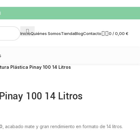
)
0
/
0,00
€
Inicio
Quiénes Somos
Tienda
Blog
Contacto
s
tura Plástica Pinay 100 14 Litros
 Pinay 100 14 Litros
00
, acabado mate y gran rendimiento en formato de 14 litros.