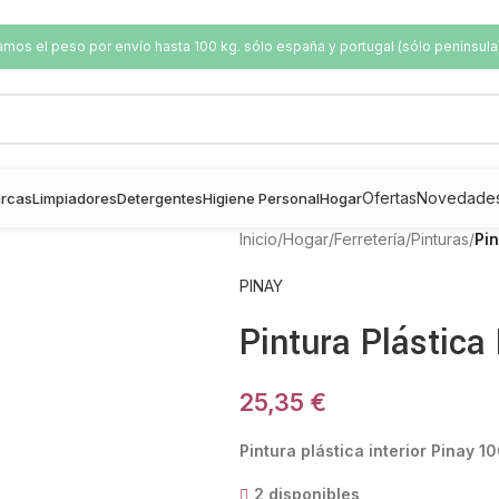
os el peso por envío hasta 100 kg. sólo españa y portugal (sólo península
Ofertas
Novedade
rcas
Limpiadores
Detergentes
Higiene Personal
Hogar
Inicio
/
Hogar
/
Ferretería
/
Pinturas
/
Pin
PINAY
Pintura Plástica
25,35
€
Pintura plástica interior Pinay 1
2 disponibles