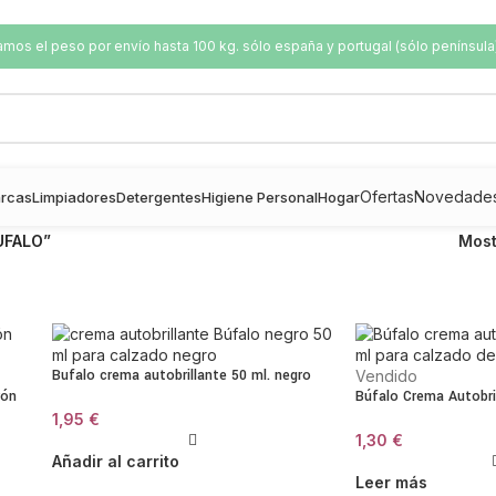
os el peso por envío hasta 100 kg. sólo españa y portugal (sólo península
Ofertas
Novedade
rcas
Limpiadores
Detergentes
Higiene Personal
Hogar
UFALO”
Mos
Bufalo crema autobrillante 50 ml. negro
Vendido
rón
Búfalo Crema Autobri
1,95
€
1,30
€
Añadir al carrito
Leer más