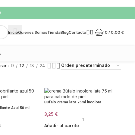
)
0
/
0,00
€
Inicio
Quiénes Somos
Tienda
Blog
Contacto
s
trar
9
12
18
24
Bufalo crema lata 75ml incolora
llante Azul 50 ml
3,25
€
Añadir al carrito