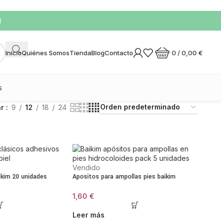
)
0
/
0,00
€
Inicio
Quiénes Somos
Tienda
Blog
Contacto
s
ar
9
12
18
24
Vendido
ikim 20 unidades
Apositos para ampollas pies baikim
1,60
€
Leer más