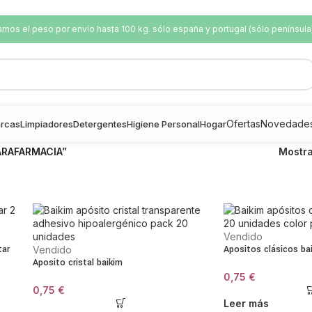
os el peso por envío hasta 100 kg. sólo españa y portugal (sólo península
Ofertas
Novedade
rcas
Limpiadores
Detergentes
Higiene Personal
Hogar
PARAFARMACIA”
Mostr
Vendido
tar
Apositos clásicos ba
Vendido
Aposito cristal baikim
0,75
€
0,75
€
Leer más