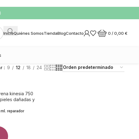
)
0
/
0,00
€
Inicio
Quiénes Somos
Tienda
Blog
Contacto
s
ar
9
12
18
24
 ml. reparador