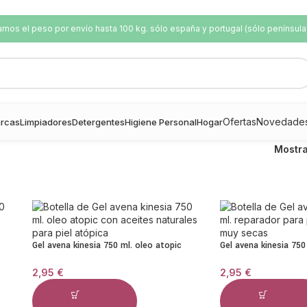
os el peso por envío hasta 100 kg. sólo españa y portugal (sólo península
Ofertas
Novedade
rcas
Limpiadores
Detergentes
Higiene Personal
Hogar
Mostr
Gel avena kinesia 750 ml. oleo atopic
Gel avena kinesia 750
2,95
€
2,95
€