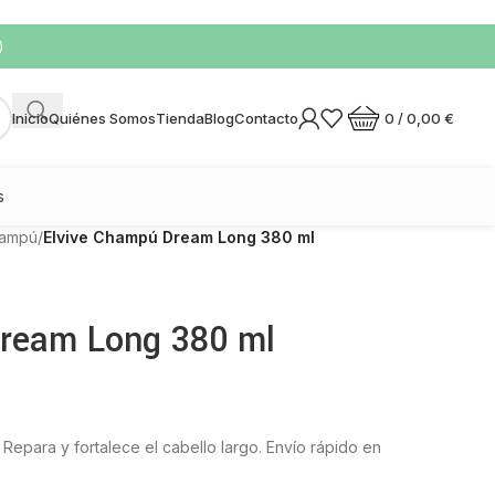
)
0
/
0,00
€
Inicio
Quiénes Somos
Tienda
Blog
Contacto
s
ampú
/
Elvive Champú Dream Long 380 ml
Dream Long 380 ml
epara y fortalece el cabello largo. Envío rápido en