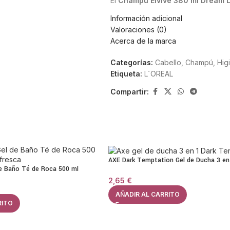
El
Champú Elvive 380 ml Dream 
capilar, reduciendo la rotura causa
Información adicional
acción reparadora permite que el 
Valoraciones (0)
un aspecto más saludable. Además, 
Acerca de la marca
diario.
Categorías:
Cabello
,
Champú
,
Hig
Limpieza nutritiva para ca
Etiqueta:
L´OREAL
Compartir:
Este champú ofrece una limpieza ef
380 ml Dream Long
deja el cabell
cremosa facilita la aplicación y el
en cada lavado. Es perfecto para 
Ideal para melenas larga
AXE Dark Temptation Gel de Ducha 3 en
de Baño Té de Roca 500 ml
Su fórmula está especialmente indi
2,65
€
AÑADIR AL CARRITO
Cabellos largos que se enredan co
RITO
Puntas debilitadas o abiertas
Melenas expuestas a calor o trata
Cabellos que buscan más suavidad 