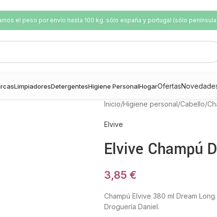
os el peso por envío hasta 100 kg. sólo españa y portugal (sólo península
Ofertas
Novedade
rcas
Limpiadores
Detergentes
Higiene Personal
Hogar
Inicio
/
Higiene personal
/
Cabello
/
Ch
Elvive
Elvive Champú 
3,85
€
Champú Elvive 380 ml Dream Long. R
Droguería Daniel.