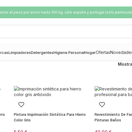
os el peso por envío hasta 100 kg. sólo españa y portugal (sólo península
Ofertas
Novedade
rcas
Limpiadores
Detergentes
Higiene Personal
Hogar
Mostr
rro
Pintura Imprimación Sintética Para Hierro
Revestimiento De Fa
Color Gris
Pinturas Baños
5,50
€
40,00
€