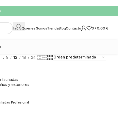
)
0
/
0,00
€
Inicio
Quiénes Somos
Tienda
Blog
Contacto
s
ar
9
12
18
24
chadas Profesional