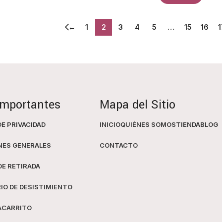
←
1
2
3
4
5
…
15
16
1
Importantes
Mapa del Sitio
DE PRIVACIDAD
INICIO
QUIÉNES SOMOS
TIENDA
BLOG
NES GENERALES
CONTACTO
DE RETIRADA
IO DE DESISTIMIENTO
A
CARRITO