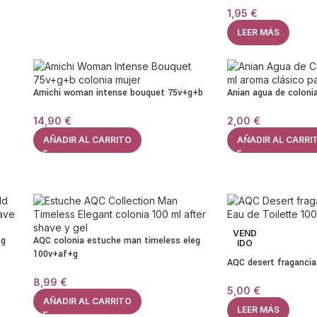
1,95
€
LEER MÁS
Amichi woman intense bouquet 75v+g+b
Anian agua de coloni
14,90
€
2,00
€
AÑADIR AL CARRITO
AÑADIR AL CARRI
VEND
+g
AQC colonia estuche man timeless eleg
IDO
100v+af+g
AQC desert fragancia
8,99
€
5,00
€
AÑADIR AL CARRITO
LEER MÁS