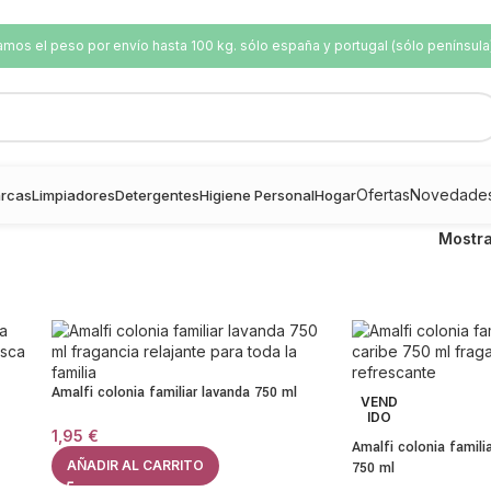
os el peso por envío hasta 100 kg. sólo españa y portugal (sólo península
Ofertas
Novedade
rcas
Limpiadores
Detergentes
Higiene Personal
Hogar
Mostr
Amalfi colonia familiar lavanda 750 ml
VEND
IDO
1,95
€
Amalfi colonia famili
AÑADIR AL CARRITO
750 ml