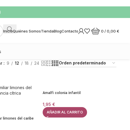
)
0
/
0,00
€
Inicio
Quiénes Somos
Tienda
Blog
Contacto
s
ar
9
12
18
24
Amalfi colonia infantil
1,95
€
AÑADIR AL CARRITO
ar limones del caribe